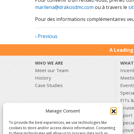
Pour convenir d’un rendez-vous, prenez con
marilena@drakosdmc.com
ou à travers le
si
Pour des informations complémentaires veui
‹ Previous
A Leading
WHO WE ARE
WHAT
Meet our Team
Incent
History
Meeti
Case Studies
Event
Specia
FITs &
Cruis
Manage Consent
Sport 
Specia
To provide the best experiences, we use technologies like
cookies to store and/or access device information. Consenting
Activi
to these technologies will allow us to process data such as