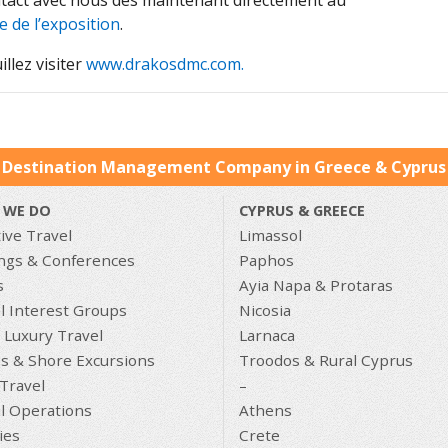
tact avec nous dès maintenant directement au
te de l’exposition
.
llez visiter
www.drakosdmc.com.
 Destination Management Company in Greece & Cyprus 
 WE DO
CYPRUS & GREECE
ive Travel
Limassol
ngs & Conferences
Paphos
s
Ayia Napa & Protaras
l Interest Groups
Nicosia
 Luxury Travel
Larnaca
es & Shore Excursions
Troodos & Rural Cyprus
Travel
–
l Operations
Athens
ties
Crete