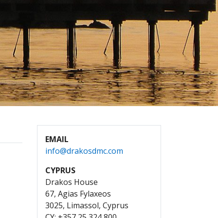
EMAIL
info@drakosdmc.com
CYPRUS
Drakos House
67, Agias Fylaxeos
3025, Limassol, Cyprus
CY: +357 25 324 800